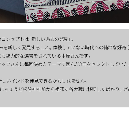
さんのコンセプトは「新しい過去の発見」。
去を新しく発見すること。体験していない時代への純粋な好奇
ても魅力的な選書をされている本屋さんです。
ksのスタッフさんに毎回決めたテーマに因んだ3冊をセレクトしてい
新しいインドを発見できるかもしれません。
んは、10月にちょうど松陰神社前から祖師ヶ谷大蔵に移転したばかり