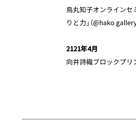
鳥丸知子オンラインセ
りと力」（@hako galler
2121年4月
向井詩織ブロックプリント