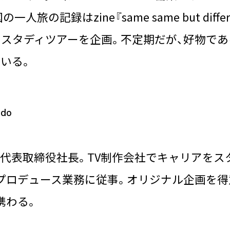
人旅の記録はzine『same same but diff
のスタディツアーを企画。不定期だが、好物であ
いる。
ndo
he sky 代表取締役社長。TV制作会社でキャリ
プロデュース業務に従事。オリジナル企画を得
携わる。