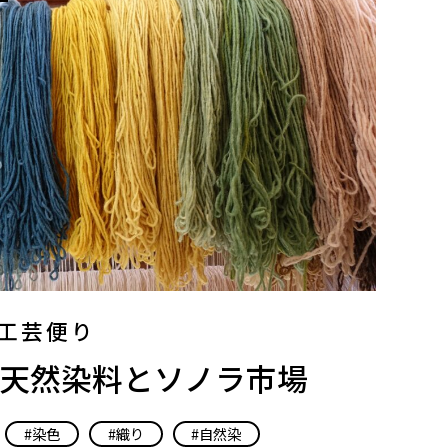
工芸便り
シコの天然染料とソノラ市場
染色
織り
自然染