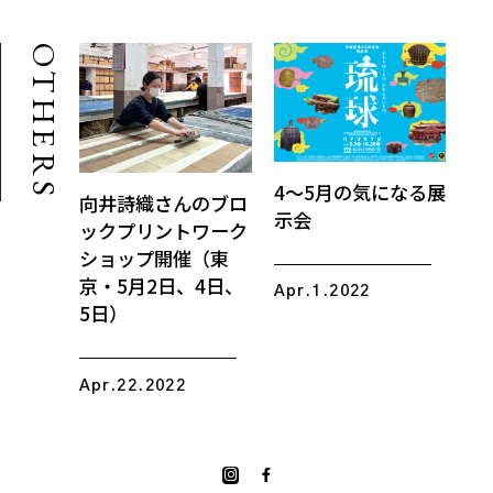
OTHERS
4〜5月の気になる展
4
向井詩織さんのブロ
示会
知
ックプリントワーク
ショップ開催（東
京・5月2日、4日、
Apr.1.2022
Ma
5日）
Apr.22.2022