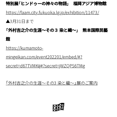
特別展「ヒンドゥーの神々の物語」 福岡アジア博物館
https://faam.city.fukuoka.lg.jp/exhibition/11473/
▲3月31日まで
「外村吉之介の生涯～その３ 染と織～」 熊本国際民藝
館
https://kumamoto-
mingeikan.com/event202201/embed/#?
secret=d67TVMKiij#?secret=jWZQPS6TMg
「外村吉之介の生涯～その3 染と織～」展のご案内