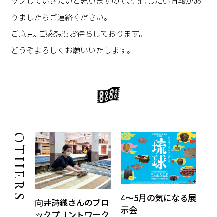
ップしていきたいと思いますので、発信したい情報があ
りましたらご連絡ください。
ご意見、ご感想もお待ちしております。
どうぞよろしくお願いいたします。
OTHERS
4〜5月の気になる展
4
向井詩織さんのブロ
示会
知
ックプリントワーク